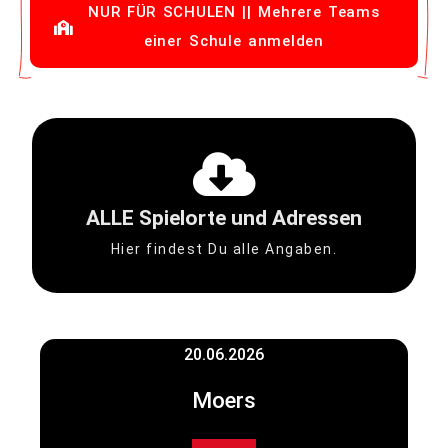
NUR FÜR SCHULEN || Mehrere Teams
einer Schule anmelden
Download 1 MB
ALLE Spielorte und Adressen
Infos
PDF Tourflyer 2026 mit allen
Hier findest Du alle Angaben.
20.06.2026
Moers