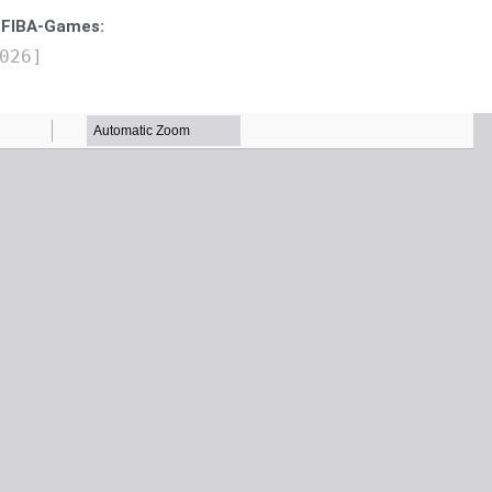
 FIBA-Games:
026]