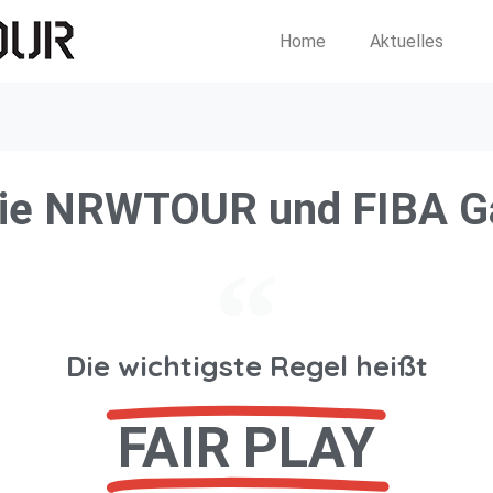
Home
Aktuelles
 die NRWTOUR und FIBA 
Die wichtigste Regel heißt
FAIR PLAY