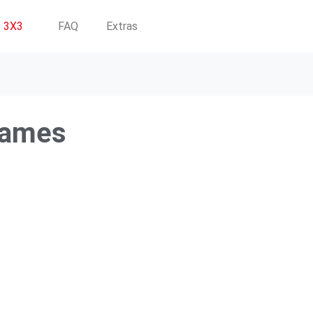
3X3
FAQ
Extras
Games