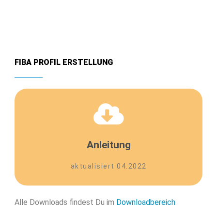
FIBA PROFIL ERSTELLUNG
Hier klicken
716 KB
Anleitung
eines FIBA Profils
PDF Anleitung zur Erstellung
aktualisiert 04.2022
Alle Downloads findest Du im
Downloadbereich