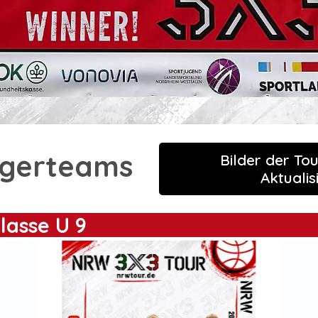
egerteams
Bilder der Tou
Aktualis
lasse U 9
2. Platz