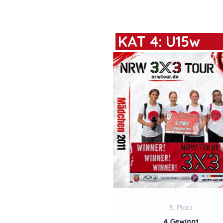
KAT 4: U15w
3. Platz
1. Platz
4 Gewinnt
Lion Queens