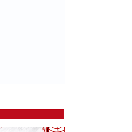
1. Platz
Strohhhut Band