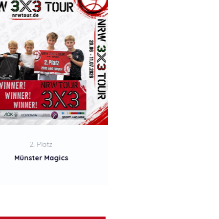
3. Platz
1. Platz
Red Kites Baskets
Strohhut Band