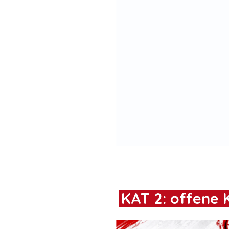
1. Platz
Strohhhut Bande
KAT 2: offene K