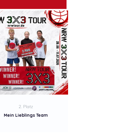
3. Platz
1. Platz
Dunking Donuts
Münster Lions