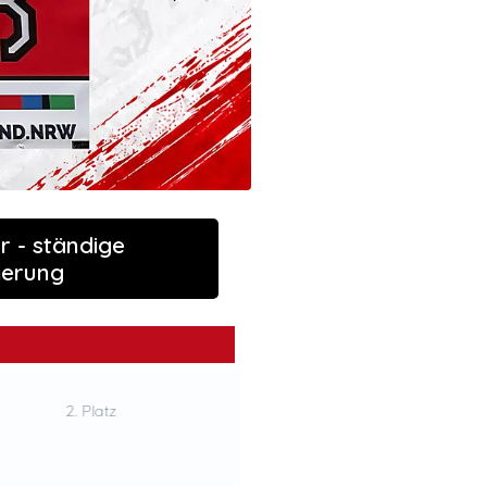
r - ständige
ierung
3. Platz