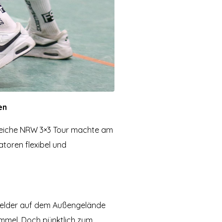
en
reiche NRW 3×3 Tour machte am
atoren flexibel und
lfelder auf dem Außengelände
mmel. Doch pünktlich zum