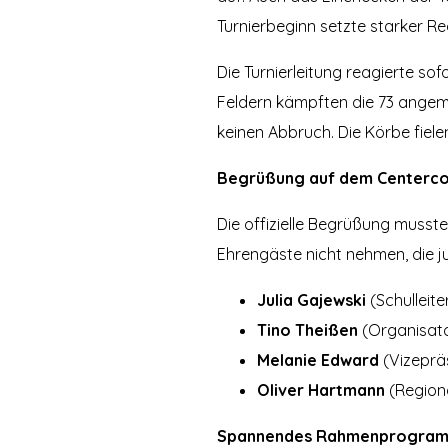
Turnierbeginn setzte starker Re
Die Turnierleitung reagierte so
Feldern kämpften die 73 angem
keinen Abbruch. Die Körbe fiele
Begrüßung auf dem Centerco
Die offizielle Begrüßung musst
Ehrengäste nicht nehmen, die j
Julia Gajewski
(Schulleit
Tino Theißen
(Organisato
Melanie Edward
(Vizeprä
Oliver Hartmann
(Regiona
Spannendes Rahmenprogramm