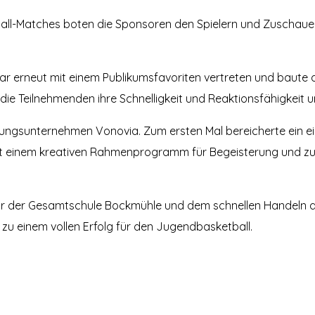
ll-Matches boten die Sponsoren den Spielern und Zuschaue
erneut mit einem Publikumsfavoriten vertreten und baute de
ie Teilnehmenden ihre Schnelligkeit und Reaktionsfähigkeit un
nungsunternehmen Vonovia. Zum ersten Mal bereicherte ein e
it einem kreativen Rahmenprogramm für Begeisterung und zus
ur der Gesamtschule Bockmühle und dem schnellen Handeln all
 zu einem vollen Erfolg für den Jugendbasketball.