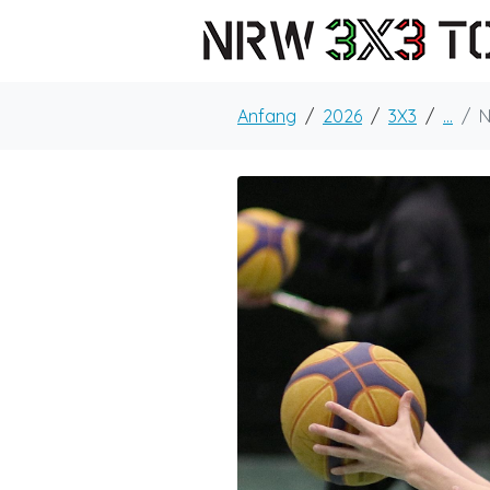
Anfang
2026
3X3
...
N