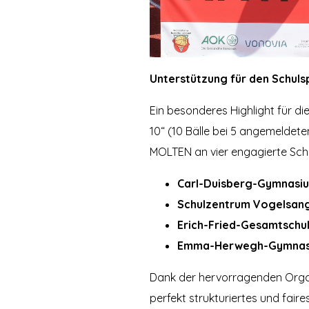
Unterstützung für den Schuls
Ein besonderes Highlight für d
10“ (10 Bälle bei 5 angemeldet
MOLTEN an vier engagierte Schu
Carl-Duisberg-Gymnasi
Schulzentrum Vogelsan
Erich-Fried-Gesamtschu
Emma-Herwegh-Gymnas
Dank der hervorragenden Organ
perfekt strukturiertes und fair