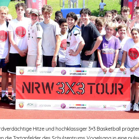
dverdächtige Hitze und hochklassiger 3×3 Basketball prägten
n die Tartanfelder des Schulzentrums Vogelsang in eine pulsi