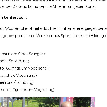
enden 32 Grad kämpften die Athleten um jeden Korb.
em Centercourt
us Wuppertal eröffnete das Event mit einer energiegeladen
s gaben prominente Vertreter aus Sport, Politik und Bildung di
entin der Stadt Solingen)
inger Sportbund)
rektor Gymnasium Vogelsang)
ealschule Vogelsang)
einland/Hamburg)
isator, Gymnasium Vogelsang)