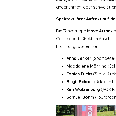
angenehmen, aber schweißtreib
Spektakulärer Auftakt auf d
Die Tanzgruppe
Move Attack
a
Centercourt. Direkt im Anschlus
Eröffnungswürfen frei:
Anna Lenker
(Sportdezern
Magdalene Möhring
(Sol
Tobias Fuchs
(Stellv. Di
Birgit Schoel
(Rektorin R
Kim Wolzenburg
(AOK Rh
Samuel Böhm
(Tourorgan