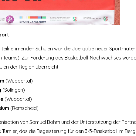
port
ie teilnehmenden Schulen war die Übergabe neuer Sportmateria
en Teams). Zur Förderung des Basketball-Nachwuchses wurden 
len der Region überreicht:
um
(Wuppertal)
g
(Solingen)
le
(Wuppertal)
ium
(Remscheid)
isation von Samuel Böhm und der Unterstützung der Partner
es Turnier, das die Begeisterung für den 3×3-Basketball im Ber