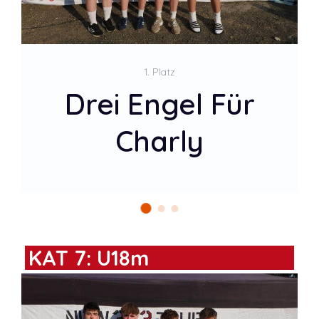
2. Platz
Basketball
Buddies
KAT 7: U18m