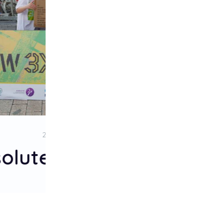
1. Platz
Lil`Elephants