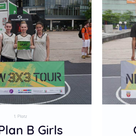
2. Platz
cksbärchis