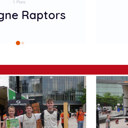
2. Platz
öln BG Go
C
Quali Recklinghausen