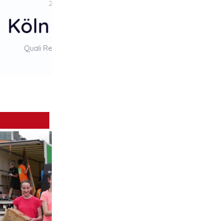
1. Platz
ologne Raptors