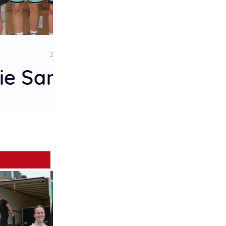
1. Platz
BG Knights 2