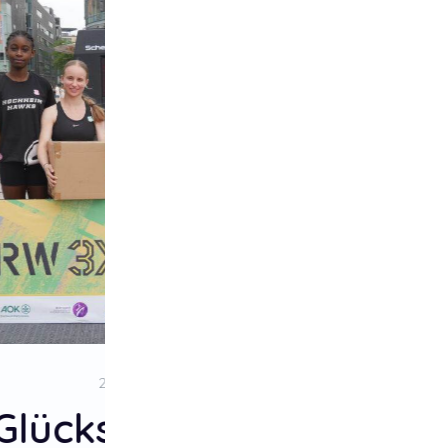
1. Platz
No Plan B Girls